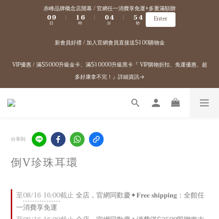
1
2
7
1
5
6
5
赤峰品牌概念店開幕 / 官網任一消費享免運+多重滿額贈
0
9
1
6
0
4
5
4
:
:
:
Enter
日
時
分
秒
8
0
5
3
4
3
7
4
2
3
2
新會員好禮 / 加入官網會員直接送$100購物金
6
3
1
2
1
5
2
0
1
0
4
1
0
VIP優惠 / 滿$5000升級金卡、滿$10000升級黑卡『 VIP購物折扣、免運優惠、超
3
0
多好康拿不完！』詳細資訊→
2
1
0
分享到
倒V珍珠耳環
至
08/16 16:00
截止
全店，官網同歡慶✦𝐅𝐫𝐞𝐞 𝐬𝐡𝐢𝐩𝐩𝐢𝐧𝐠：全館任
一消費享免運