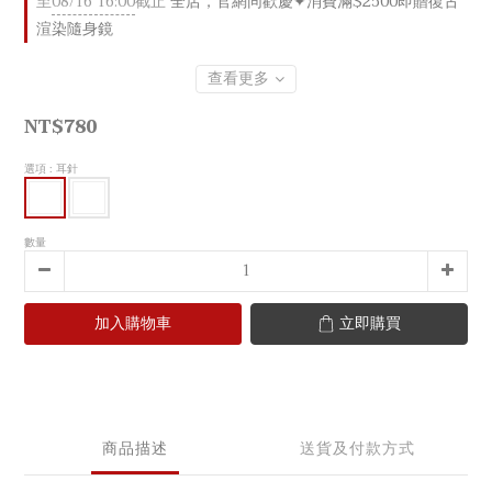
至
08/16 16:00
截止
全店，官網同歡慶✦消費滿$2500即贈復古
渲染隨身鏡
查看更多
NT$780
選項
: 耳針
數量
加入購物車
立即購買
商品描述
送貨及付款方式