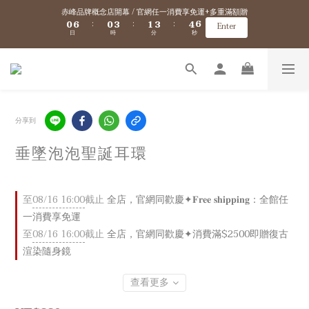
7
7
1
1
7
7
1
1
4
4
2
2
4
4
5
5
6
6
赤峰品牌概念店開幕 / 官網任一消費享免運+多重滿額贈
赤峰品牌概念店開幕 / 官網任一消費享免運+多重滿額贈
0
0
6
6
0
0
3
3
1
1
3
3
4
4
:
:
:
:
:
:
5
5
Enter
Enter
日
日
時
時
分
分
秒
秒
5
5
2
2
0
0
2
2
3
3
4
4
4
4
1
1
1
1
2
2
3
3
9
9
3
3
0
0
0
0
1
1
2
2
8
8
9
新會員/加入官網會員送$100購物金 ✈️ 海外免運/滿$5000海外港澳免運
2
2
0
0
1
1
7
7
8
1
1
0
0
6
6
9
7
9
0
0
5
5
8
6
8
9
VIP優惠 / 滿$5000升級金卡、滿$10000升級黑卡『 VIP購物折扣、免運優惠、超
4
4
7
5
7
8
9
分享到
多好康拿不完！』詳細資訊→
3
9
3
6
4
6
7
8
2
8
2
5
3
5
6
7
垂墜泡泡聖誕耳環
1
7
1
4
2
4
5
6
赤峰品牌概念店開幕 / 官網任一消費享免運+多重滿額贈
0
6
0
3
1
3
4
:
:
:
5
Enter
日
時
分
秒
5
2
0
2
3
4
4
1
1
2
3
至
08/16 16:00
截止
全店，官網同歡慶✦𝐅𝐫𝐞𝐞 𝐬𝐡𝐢𝐩𝐩𝐢𝐧𝐠：全館任
3
0
0
1
2
一消費享免運
2
0
1
1
0
至
08/16 16:00
截止
全店，官網同歡慶✦消費滿$2500即贈復古
0
渲染隨身鏡
查看更多