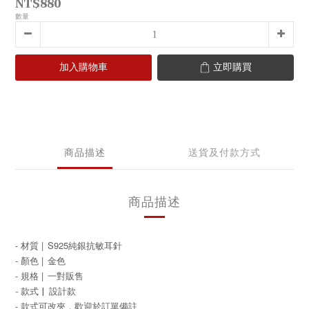
NT$880
數量
加入購物車
立即購買
商品描述
送貨及付款方式
商品描述
- 材質 |
S925純銀抗敏耳針
- 顏色 |
金色
- 規格 |
一對販售
- 款式
|
設計
款
- 款式可改夾，歡迎於訂單備註