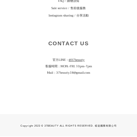
FAQ / 購物須知
Sale service / 售前後服務
Instagram sharing / 分享活動
CONTACT US
官方LINE：
@37beauty
客服時間：MON.-FRI. 10pm-7pm
Mail：37beauty.18@gmail.com
Copyright 2023 © 37BEAUTY ALL RIGHTS RESERVED. 椛堤國際有限公司