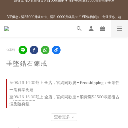
7
9
9
8
8
3
2
1
9
3
3
2
8
4
2
赤峰品牌概念店開幕 / 官網任一消費享免運+多重滿額贈
6
8
8
7
9
7
2
1
0
8
2
2
1
7
3
1
:
:
:
Enter
5
7
7
6
8
6
1
0
VIP優惠 / 滿$5000升級金卡、滿$10000升級黑卡『 VIP購物折扣、免運優惠、超
日
時
分
秒
7
1
1
0
6
2
0
4
6
6
5
7
5
0
6
0
0
5
1
多好康拿不完！』詳細資訊→
3
5
5
4
6
4
5
4
0
2
4
4
3
9
5
3
4
3
1
9
3
3
2
8
4
2
赤峰品牌概念店開幕 / 官網任一消費享免運+多重滿額贈
3
2
0
8
2
2
1
7
3
1
:
:
:
Enter
2
1
日
時
分
秒
7
1
1
0
6
2
0
1
0
6
0
0
5
1
分享到
0
5
4
0
4
3
垂墜鋯石鍊戒
3
2
2
1
1
0
0
至
08/16 16:00
截止
全店，官網同歡慶✦𝐅𝐫𝐞𝐞 𝐬𝐡𝐢𝐩𝐩𝐢𝐧𝐠：全館任
一消費享免運
至
08/16 16:00
截止
全店，官網同歡慶✦消費滿$2500即贈復古
渲染隨身鏡
查看更多