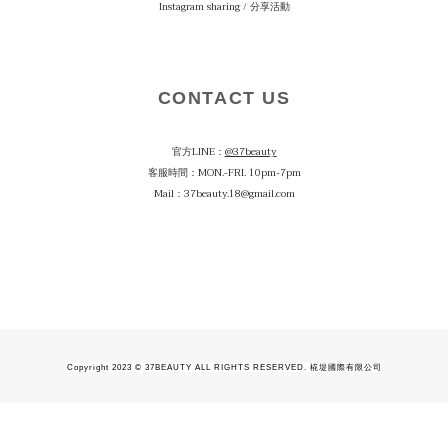
Instagram sharing / 分享活動
CONTACT US
官方LINE：
@37beauty
客服時間：MON.-FRI. 10pm-7pm
Mail：37beauty.18@gmail.com
Copyright 2023 © 37BEAUTY ALL RIGHTS RESERVED. 椛堤國際有限公司
立即購買