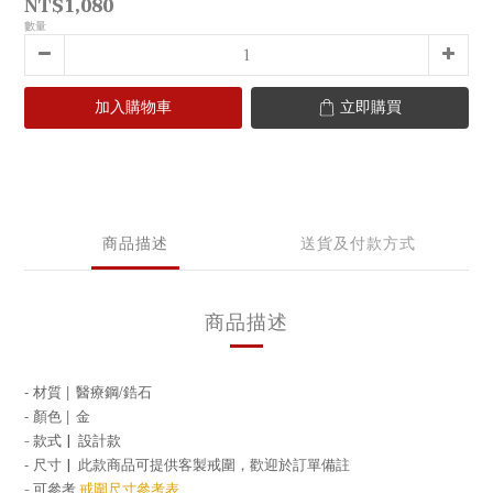
NT$1,080
數量
加入購物車
立即購買
商品描述
送貨及付款方式
商品描述
- 材質 |
醫療鋼/鋯石
- 顏色 |
金
-
|
設計
款式
款
- 尺寸
|
此款商品可提供客製戒圍，歡迎於訂單備註
- 可參考
戒圍尺寸參考表