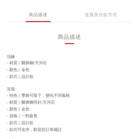
商品描述
送貨及付款方式
商品描述
項鍊
- 材質 |
醫療鋼/天河石
- 顏色 |
金色
- 款式
|
設計
款
耳環
- 特色 |
墜飾可取下，變化不同風格
- 材質 |
/天河石
醫療鋼耳針
- 顏色 |
金色
- 規格 |
一對販售
- 款式
|
設計
款
-
款式可改夾，歡迎於訂單備註