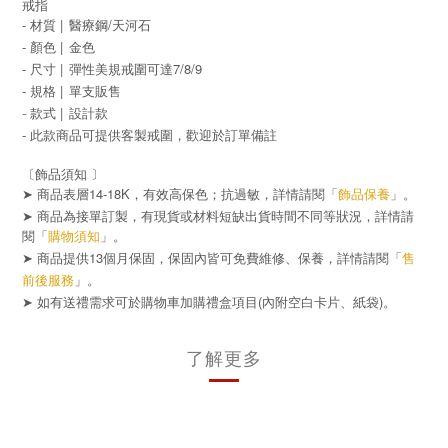
戒指
- 材質 |
醫療鋼/天河石
- 顏色 |
金色
- 尺寸 |
彈性美規戒圍可達7/8/9
- 規格 |
單支販售
- 款式
|
設計
款
-
此款商品可提供客製戒圍，歡迎於訂單備註
〔飾品須知 〕
➤ 商品表層14-18K，有效高保色；抗過敏，詳情請閱「
飾品保養
」。
➤ 商品為接單訂製，有現貨或材料短缺出貨時間不同等狀況，詳情請
閱「
購物須知
」。
➤ 商品提供13個月保固，保固內皆可免費維修、保養，詳情請閱「
售
前後服務
」。
➤
(
)
如有送禮需求可於購物車加購禮盒項目
內附空白卡片、紙袋
。
了解更多