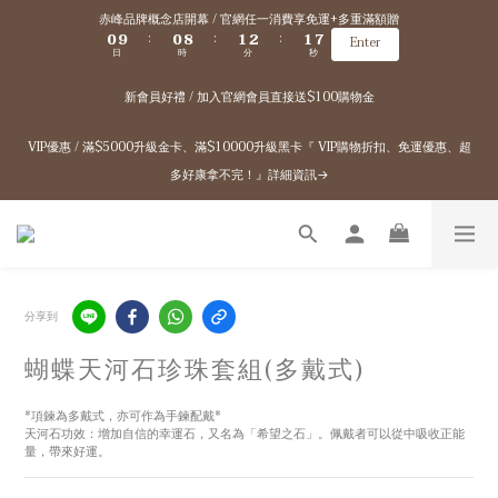
1
1
9
2
3
2
8
赤峰品牌概念店開幕 / 官網任一消費享免運+多重滿額贈
0
9
0
8
1
2
1
7
:
:
:
Enter
日
時
分
秒
8
7
0
1
0
6
7
6
0
5
新會員好禮 / 加入官網會員直接送$100購物金
6
5
4
5
4
3
4
3
2
VIP優惠 / 滿$5000升級金卡、滿$10000升級黑卡『 VIP購物折扣、免運優惠、超
3
2
1
多好康拿不完！』詳細資訊→
2
1
0
1
0
0
分享到
蝴蝶天河石珍珠套組(多戴式)
*項鍊為多戴式，亦可作為手鍊配戴*
天河石功效：增加自信的幸運石，又名為「希望之石」。佩戴者可以從中吸收正能
量，帶來好運。