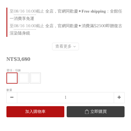
至
08/16 16:00
截止
全店，官網同歡慶✦𝐅𝐫𝐞𝐞 𝐬𝐡𝐢𝐩𝐩𝐢𝐧𝐠：全館任
一消費享免運
至
08/16 16:00
截止
全店，官網同歡慶✦消費滿$2500即贈復古
渲染隨身鏡
查看更多
NT$3,680
選項
: 項鍊
數量
加入購物車
立即購買