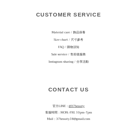
CUSTOMER SERVICE
Material care
/ 飾品保養
Size chart / 尺寸參考
FAQ / 購物須知
Sale service / 售前後服務
Instagram sharing / 分享活動
CONTACT US
官方LINE：
@37beauty
客服時間：MON.-FRI. 10pm-7pm
Mail：37beauty.18@gmail.com