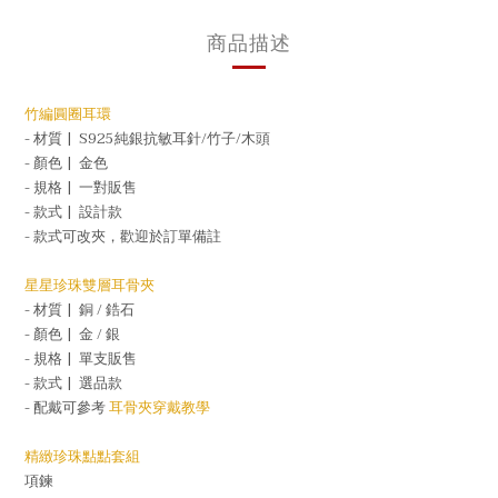
商品描述
竹編圓圈耳環
- 材質 |
S925純銀抗敏耳針/竹子/木頭
- 顏色 |
金色
- 規格 |
一對販售
- 款式
|
設計
款
- 款式可改夾，歡迎於訂單備註
星星珍珠雙層耳骨夾
- 材質 |
銅 / 鋯石
- 顏色 |
金 / 銀
- 規格 |
單支販售
- 款式 |
選品款
- 配戴可參考
耳骨夾穿戴教學
精緻珍珠點點套組
項鍊