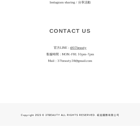
Instagram sharing / 分享活動
CONTACT US
官方LINE：
@37beauty
客服時間：MON.-FRI. 10pm-7pm
Mail：37beauty.18@gmail.com
Copyright 2023 © 37BEAUTY ALL RIGHTS RESERVED. 椛堤國際有限公司
立即購買