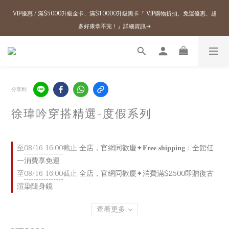
9
1
3
1
5
5
5
5
6
8
1
1
1
2
8
赤峰品牌概念店開幕 / 官網任一消費享免運+多重滿額贈
8
0
2
0
4
VIP優惠 / 滿$5000升級金卡、滿$10000升級黑卡『 VIP購物折扣、免運優惠、超
4
4
4
5
7
0
9
0
0
1
7
:
:
:
7
1
3
Enter
多好康拿不完！』詳細資訊→
3
3
3
4
6
日
時
分
秒
8
0
6
6
0
2
9
2
2
2
3
9
5
7
5
5
1
8
1
1
1
2
8
4
赤峰品牌概念店開幕 / 官網任一消費享免運+多重滿額贈
6
4
4
0
7
0
9
0
0
1
7
:
:
:
3
5
3
3
Enter
6
日
時
分
秒
8
0
6
2
4
2
2
5
7
5
1
3
1
1
4
6
4
0
2
0
0
3
分享到
5
3
1
2
4
2
0
1
3
1
徐瑋吟穿搭精選-度假系列
0
2
0
1
0
至
08/16 16:00
截止
全店，官網同歡慶✦𝐅𝐫𝐞𝐞 𝐬𝐡𝐢𝐩𝐩𝐢𝐧𝐠：全館任
一消費享免運
至
08/16 16:00
截止
全店，官網同歡慶✦消費滿$2500即贈復古
渲染隨身鏡
查看更多