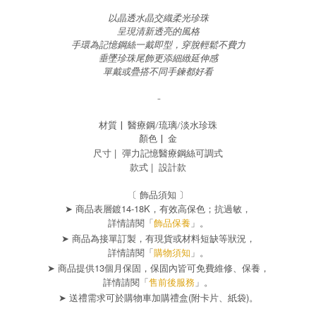
以晶透水晶交織柔光珍珠
呈現清新透亮的風格
手環為記憶鋼絲一戴即型，穿脫輕鬆不費力
垂墜珍珠尾飾更添細緻延伸感
單戴或疊搭不同手鍊都好看
-
材質 |
醫療鋼/琉璃/淡水珍珠
顏色 |
金
尺寸 | 彈力記憶醫療鋼絲可調式
款式 | 設計款
〔 飾品須知 〕
➤ 商品表層鍍14-18K，有效高保色；抗過敏，
詳情請閱「
飾品保養
」。
➤ 商品為接單訂製，有現貨或材料短缺等狀況，
詳情請閱「
購物須知
」。
➤ 商品提供13個月保固，保固內皆可免費維修、保養，
詳情請閱「
售前後服務
」。
➤
(
)
送禮需求可於購物車加購禮盒
附卡片、紙袋
。