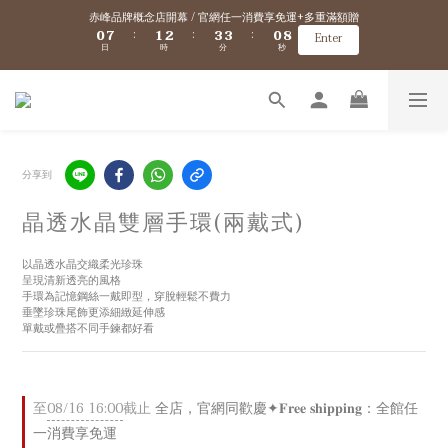
1
1
8
8
2
2
3
3
4
4
4
4
1
1
9
9
赤峰品牌概念店開幕 / 官網任一消費享免運+多重滿額贈
赤峰品牌概念店開幕 / 官網任一消費享免運+多重滿額贈
0
0
7
7
1
1
2
2
3
3
3
3
0
0
8
8
:
:
:
:
:
:
Enter
Enter
日
日
時
時
分
分
秒
秒
6
6
0
0
1
1
2
2
2
2
7
7
5
5
0
0
1
1
1
1
6
6
9
9
4
4
0
0
0
0
5
5
8
9
8
新會員/加入官網會員送$100購物金 ✈️ 海外免運/滿$5000海外港澳免運
3
3
4
4
7
8
9
7
2
2
3
3
6
7
8
9
9
6
1
1
2
2
5
6
7
8
8
5
0
0
1
1
VIP優惠 / 滿$5000升級金卡、滿$10000升級黑卡『 VIP購物折扣、免運優惠、超
4
5
6
7
7
4
分享到
0
0
多好康拿不完！』詳細資訊→
3
4
5
6
6
3
2
9
3
4
5
5
2
晶透水晶雙層手環(兩戴式)
1
8
2
3
4
4
1
9
赤峰品牌概念店開幕 / 官網任一消費享免運+多重滿額贈
0
7
1
2
3
3
0
8
:
:
:
Enter
日
時
分
秒
6
0
1
2
2
7
以晶透水晶交織柔光珍珠
5
0
1
1
6
呈現清新透亮的風格
手環為記憶鋼絲一戴即型，穿脫輕鬆不費力
4
0
0
5
垂墜珍珠尾飾更添細緻延伸感
3
4
單戴或疊搭不同手鍊都好看
2
3
1
2
0
1
0
至
08/16 16:00
截止
全店，官網同歡慶✦𝐅𝐫𝐞𝐞 𝐬𝐡𝐢𝐩𝐩𝐢𝐧𝐠：全館任
一消費享免運