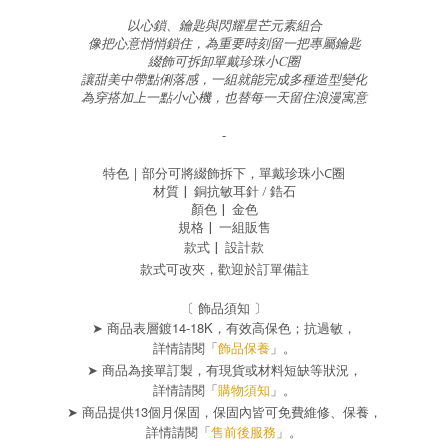
以心鎖、鑰匙與閃耀星芒元素組合
像把心意悄悄鎖住，為重要時刻留一把專屬鑰匙
綴飾可拆卸單戴珍珠小C圈
讓甜美中帶點俐落感，一組就能完成多種造型變化
為穿搭加上一點小心機，也替每一天留住浪漫寓意
-
特色 |
部分可將綴飾拆下，單戴珍珠小C圈
材質 |
銅抗敏耳針 / 鋯石
顏色 |
金色
規格 |
一組販售
款式
|
設計
款
款式可改夾，歡迎於訂單備註
〔 飾品須知 〕
➤ 商品表層鍍14-18K，有效高保色；抗過敏，
詳情請閱「
飾品保養
」。
➤ 商品為接單訂製，有現貨或材料短缺等狀況，
詳情請閱「
購物須知
」。
➤ 商品提供13個月保固，保固內皆可免費維修、保養，
詳情請閱「
售前後服務
」。