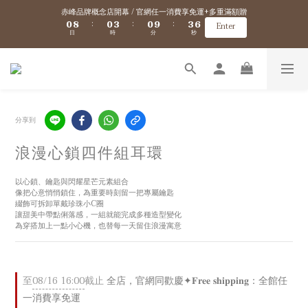
1
1
9
9
1
1
4
4
1
1
4
4
7
7
赤峰品牌概念店開幕 / 官網任一消費享免運+多重滿額贈
赤峰品牌概念店開幕 / 官網任一消費享免運+多重滿額贈
0
0
8
8
0
0
3
3
0
0
9
9
3
3
6
6
:
:
:
:
:
:
Enter
Enter
日
日
時
時
分
分
秒
秒
7
7
2
2
8
8
2
2
5
5
6
6
1
1
7
7
1
1
4
4
9
9
9
5
5
0
0
6
6
0
0
3
3
8
8
8
新會員/加入官網會員送$100購物金 ✈️ 海外免運/滿$5000海外港澳免運
4
4
5
5
2
2
7
7
7
3
3
4
4
1
1
6
6
9
6
9
2
2
3
3
0
0
5
5
8
5
8
1
1
2
2
VIP優惠 / 滿$5000升級金卡、滿$10000升級黑卡『 VIP購物折扣、免運優惠、超
4
4
7
4
7
分享到
0
0
1
1
多好康拿不完！』詳細資訊→
3
3
6
3
6
9
0
0
2
2
5
2
5
8
浪漫心鎖四件組耳環
1
9
1
4
1
4
7
赤峰品牌概念店開幕 / 官網任一消費享免運+多重滿額贈
0
8
0
3
0
9
3
6
:
:
:
Enter
日
時
分
秒
7
2
8
2
5
以心鎖、鑰匙與閃耀星芒元素組合
6
1
7
1
4
像把心意悄悄鎖住，為重要時刻留一把專屬鑰匙
綴飾可拆卸單戴珍珠小C圈
5
0
6
0
3
讓甜美中帶點俐落感，一組就能完成多種造型變化
4
5
2
為穿搭加上一點小心機，也替每一天留住浪漫寓意
3
4
1
2
3
0
1
2
0
1
0
至
08/16 16:00
截止
全店，官網同歡慶✦𝐅𝐫𝐞𝐞 𝐬𝐡𝐢𝐩𝐩𝐢𝐧𝐠：全館任
一消費享免運