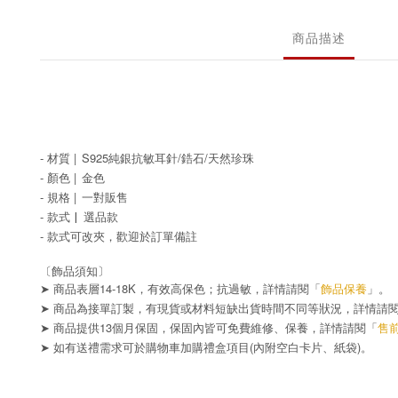
商品描述
- 材質 |
S925純銀抗敏耳針/鋯石/天然珍珠
- 顏色 |
金色
- 規格 |
一對販售
- 款式
|
選品
款
- 款式可改夾，歡迎於訂單備註
〔飾品須知〕
➤ 商品表層14-18K，有效高保色；抗過敏，詳情請閱「
飾品保養
」。
➤ 商品為接單訂製，有現貨或材料短缺出貨時間不同等狀況，詳情請
➤ 商品提供13個月保固，保固內皆可免費維修、保養，詳情請閱「
售
➤
(
)
如有送禮需求可於購物車加購禮盒項目
內附空白卡片、紙袋
。