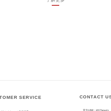
CONTACT U
TOMER SERVICE
官方LINE：
@37beauty