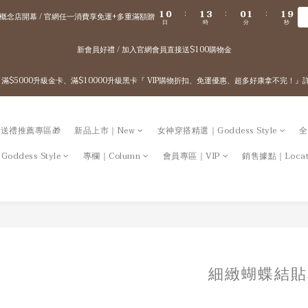
2
1
2
4
1
2
2
1
0
1
3
0
1
1
9
:
:
:
概念店開幕 / 官網任一消費享免運+多重滿額贈
日
時
分
秒
0
0
2
0
0
8
1
7
新會員好禮 / 加入官網會員直接送$100購物金
0
6
5
4
 / 滿$5000升級金卡、滿$10000升級黑卡『 VIP購物折扣、免運優惠、超多好康拿不完！
3
2
1
0
送禮推薦專區🎁
新品上市｜New
女神穿搭精選｜Goddess Style
全
ddess Style
專欄｜Column
會員專區｜VIP
銷售據點｜Locat
細緻蝴蝶結貼