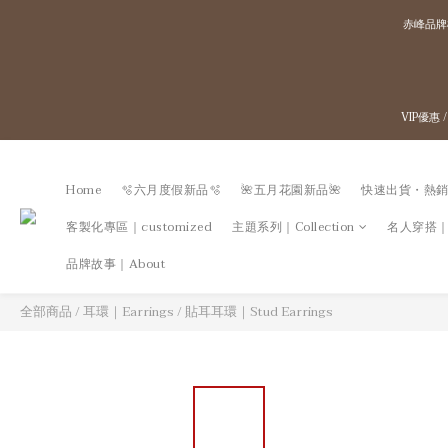
赤峰品牌
VIP優惠
Home
🫧六月度假新品🫧
🌺五月花園新品🌺
快速出貨・熱銷
客製化專區｜customized
主題系列｜Collection
名人穿搭｜Go
品牌故事｜About
全部商品
/
耳環｜Earrings
/
貼耳耳環｜Stud Earrings