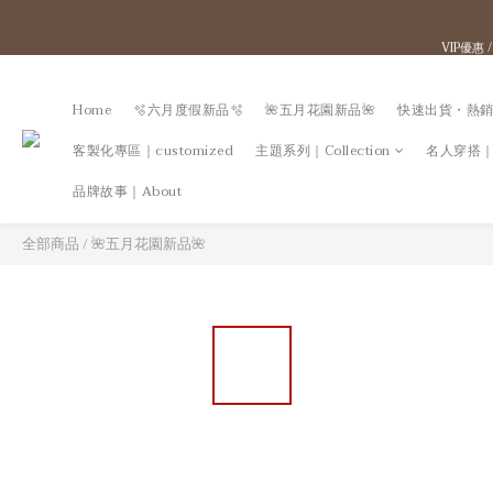
VIP優惠
赤峰品牌
赤峰品牌
Home
🫧六月度假新品🫧
🌺五月花園新品🌺
快速出貨・熱銷
客製化專區｜customized
主題系列｜Collection
名人穿搭｜Go
品牌故事｜About
全部商品
/
🌺五月花園新品🌺