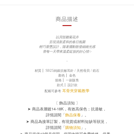
商品描述
以貝殼雛菊花卉
呈現清新柔和的春日氛圍
輕巧垂墜設計，隨著擺動散發細緻光感
替每一天帶來溫柔綻放的好心情✨
-
材質 |
S925純銀抗敏耳針 / 天然母貝 / 鋯石
顏色 |
金色
規格 |
一副販售
款式 |
設計款
耳骨夾穿戴教學
配戴可參考
〔 飾品須知 〕
➤ 商品表層鍍14-18K，有效高保色；抗過敏，
詳情請閱「
飾品保養
」。
➤ 商品為接單訂製，有現貨或材料短缺等狀況，
詳情請閱「
購物須知
」。
➤ 商品提供13個月保固，保固內皆可免費維修、保養，