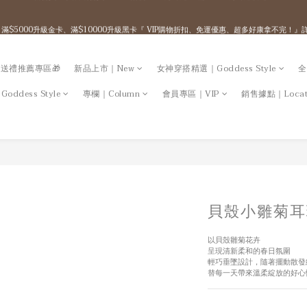
1
9
1
7
4
2
3
1
3
1
3
3
9
6
4
5
3
0
8
0
6
3
1
2
0
:
:
:
 / 滿$5000升級金卡、滿$10000升級黑卡『 VIP購物折扣、免運優惠、超多好康拿不完！
概念店開幕 / 官網任一消費享免運+多重滿額贈
2
0
2
2
8
5
3
4
2
日
時
分
秒
7
5
2
0
1
1
1
9
1
7
4
2
3
1
6
4
1
0
0
0
8
0
6
3
1
2
0
:
:
:
5
3
0
概念店開幕 / 官網任一消費享免運+多重滿額贈
日
時
分
秒
7
5
2
0
1
4
2
送禮推薦專區🎁
新品上市｜New
女神穿搭精選｜Goddess Style
全
6
4
1
0
3
1
5
3
0
2
0
ddess Style
專欄｜Column
會員專區｜VIP
銷售據點｜Locat
4
2
1
3
1
0
2
0
1
0
貝殼小雛菊耳
以貝殼雛菊花卉
呈現清新柔和的春日氛圍
輕巧垂墜設計，隨著擺動散發
替每一天帶來溫柔綻放的好心