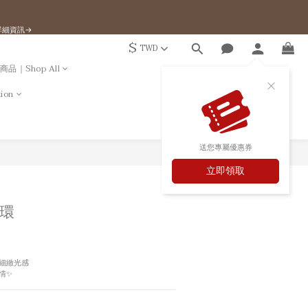
Enter
』詳細資訊→
$
TWD
Enter
商品｜Shop All
ion
送您專屬優惠券
立即購買
立即領取
環
細緻光感
情✨