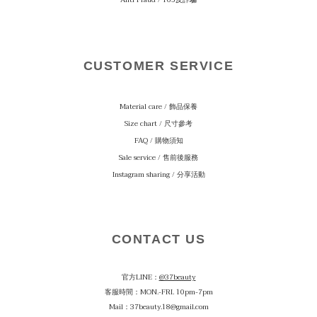
CUSTOMER SERVICE
Material care
/ 飾品保養
Size chart / 尺寸參考
FAQ / 購物須知
Sale service / 售前後服務
Instagram sharing / 分享活動
CONTACT US
官方LINE：
@37beauty
客服時間：MON.-FRI. 10pm-7pm
Mail：37beauty.18@gmail.com