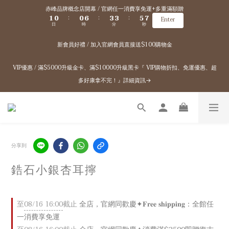
2
1
1
7
4
4
6
8
赤峰品牌概念店開幕 / 官網任一消費享免運+多重滿額贈
1
0
0
6
3
3
5
7
:
:
:
Enter
日
時
分
秒
0
5
2
2
4
6
4
1
1
3
5
新會員好禮 / 加入官網會員直接送$100購物金
3
0
0
2
4
2
1
3
1
0
2
VIP優惠 / 滿$5000升級金卡、滿$10000升級黑卡『 VIP購物折扣、免運優惠、超
0
1
多好康拿不完！』詳細資訊→
0
分享到
鋯石小銀杏耳擰
至
08/16 16:00
截止
全店，官網同歡慶✦𝐅𝐫𝐞𝐞 𝐬𝐡𝐢𝐩𝐩𝐢𝐧𝐠：全館任
一消費享免運