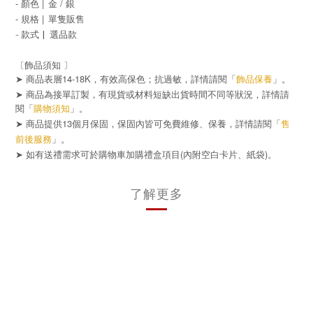
- 顏色 |
金 / 銀
- 規格 |
單隻
販售
- 款式
|
選品
款
〔飾品須知 〕
➤ 商品表層14-18K，有效高保色；抗過敏，詳情請閱「
飾品保養
」。
➤ 商品為接單訂製，有現貨或材料短缺出貨時間不同等狀況，詳情請
閱「
購物須知
」。
➤ 商品提供13個月保固，保固內皆可免費維修、保養，詳情請閱「
售
前後服務
」。
➤
(
)
如有送禮需求可於購物車加購禮盒項目
內附空白卡片、紙袋
。
了解更多