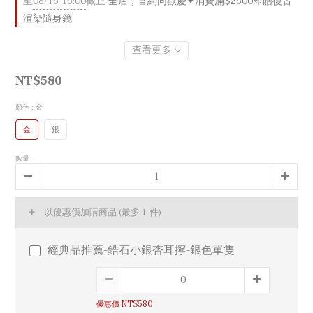
至
08/16 16:00
截止
全店，官網同歡慶✦消費滿$2500即贈復古
渲染隨身鏡
查看更多
NT$580
顏色
: 金
金
銀
數量
以優惠價加購商品
(最多 1 件)
經典品推薦-鋯石小銀杏耳擰-銀色單隻
優惠價 NT$580