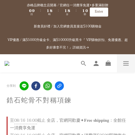
1
2
9
2
9
2
1
赤峰品牌概念店開幕 / 官網任一消費享免運+多重滿額贈
0
9
1
8
1
8
1
0
:
:
:
Enter
日
時
分
秒
8
0
7
0
7
0
7
6
6
新會員好禮 / 加入官網會員直接送$100購物金
6
5
5
5
4
4
4
3
3
VIP優惠 / 滿$5000升級金卡、滿$10000升級黑卡『 VIP購物折扣、免運優惠、超
3
2
2
多好康拿不完！』詳細資訊→
2
1
1
1
0
0
0
分享到
鋯石蛇骨不對稱項鍊
至
08/16 16:00
截止
全店，官網同歡慶✦𝐅𝐫𝐞𝐞 𝐬𝐡𝐢𝐩𝐩𝐢𝐧𝐠：全館任
一消費享免運