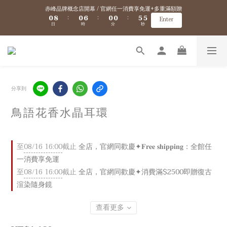
1
1
9
9
1
1
7
7
1
1
1
1
6
6
6
6
赤峰品牌概念店開幕 / 官網任一消費享免運+多重滿額贈
赤峰品牌概念店開幕 / 官網任一消費享免運+多重滿額贈
0
0
8
8
0
0
6
6
0
0
0
0
5
5
5
5
:
:
:
:
:
:
Enter
Enter
日
日
時
時
分
分
秒
秒
7
7
5
5
4
4
4
4
6
6
4
4
3
3
3
3
9
9
9
9
5
5
3
3
2
2
2
2
8
8
8
8
新會員/加入官網會員送$100購物金 ✈️ 海外免運/滿$5000海外港澳免運
4
4
2
2
1
1
1
1
7
7
7
7
3
3
1
1
0
0
0
0
6
6
6
6
2
2
0
0
5
5
5
5
1
1
VIP優惠 / 滿$5000升級金卡、滿$10000升級黑卡『 VIP購物折扣、免運優惠、超
4
4
4
4
9
9
分享到
0
0
多好康拿不完！』詳細資訊→
3
3
9
3
3
8
8
2
2
8
2
2
7
7
鳥語花香水晶耳環
1
9
1
7
1
1
6
6
赤峰品牌概念店開幕 / 官網任一消費享免運+多重滿額贈
0
8
0
6
0
0
5
5
:
:
:
Enter
日
時
分
秒
7
5
4
4
6
4
3
3
至
08/16 16:00
截止
全店，官網同歡慶✦𝐅𝐫𝐞𝐞 𝐬𝐡𝐢𝐩𝐩𝐢𝐧𝐠：全館任
5
3
2
2
一消費享免運
4
2
1
1
3
1
0
0
至
08/16 16:00
截止
全店，官網同歡慶✦消費滿$2500即贈復古
2
0
渲染隨身鏡
1
0
查看更多