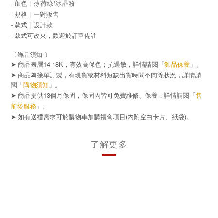
- 顏色 |
薄荷綠/冰晶粉
- 規格 |
一對販售
- 款式
|
設計
款
- 款式可改夾，歡迎於訂單備註
〔飾品須知 〕
➤ 商品表層14-18K，有效高保色；抗過敏，詳情請閱「
飾品保養
」。
➤ 商品為接單訂製，有現貨或材料短缺出貨時間不同等狀況，詳情請
閱「
購物須知
」。
➤ 商品提供13個月保固，保固內皆可免費維修、保養，詳情請閱「
售
前後服務
」。
➤
(
)
如有送禮需求可於購物車加購禮盒項目
內附空白卡片、紙袋
。
了解更多