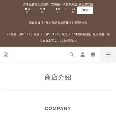
1
3
4
2
4
6
8
赤峰品牌概念店開幕 / 官網任一消費享免運+多重滿額贈
0
9
2
3
1
3
5
7
:
:
:
Enter
日
時
分
秒
8
1
2
0
2
4
6
7
0
1
1
3
5
新會員好禮 / 加入官網會員直接送$100購物金
6
0
0
2
4
5
1
3
4
0
2
VIP優惠 / 滿$5000升級金卡、滿$10000升級黑卡『 VIP購物折扣、免運優惠、超
3
1
多好康拿不完！』詳細資訊→
2
0
1
0
商店介紹
COMPANY