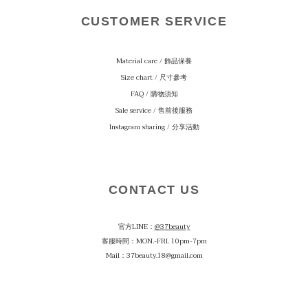
CUSTOMER SERVICE
Material care
/ 飾品保養
Size chart / 尺寸參考
FAQ / 購物須知
Sale service / 售前後服務
Instagram sharing / 分享活動
CONTACT US
官方LINE：
@37beauty
客服時間：MON.-FRI. 10pm-7pm
Mail：37beauty.18@gmail.com