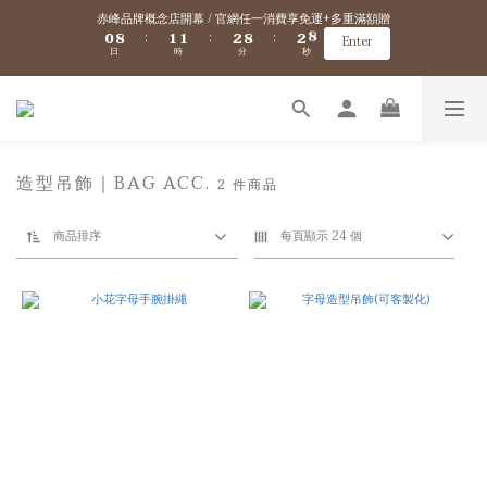
9
9
1
1
9
9
2
2
2
2
3
3
9
9
3
3
赤峰品牌概念店開幕 / 官網任一消費享免運+多重滿額贈
赤峰品牌概念店開幕 / 官網任一消費享免運+多重滿額贈
8
8
0
0
8
8
1
1
1
1
2
2
8
8
2
2
:
:
:
:
:
:
7
7
Enter
Enter
日
日
時
時
分
分
秒
秒
7
7
0
0
0
0
1
1
7
7
1
1
6
6
6
6
0
0
6
6
0
0
5
5
9
5
5
5
5
4
4
8
9
9
新會員/加入官網會員送$100購物金 ✈️ 海外免運/滿$5000海外港澳免運
4
4
4
4
3
3
7
8
8
9
9
3
3
3
3
2
2
6
7
7
8
8
2
2
2
2
1
1
5
6
6
7
7
1
1
1
1
VIP優惠 / 滿$5000升級金卡、滿$10000升級黑卡『 VIP購物折扣、免運優惠、超
0
0
造型吊飾｜BAG ACC.
2 件商品
4
5
5
6
6
0
0
0
0
多好康拿不完！』詳細資訊→
3
4
4
5
5
2
3
3
4
4
9
商品排序
每頁顯示 24 個
1
9
2
2
3
9
3
赤峰品牌概念店開幕 / 官網任一消費享免運+多重滿額贈
8
0
8
1
1
2
8
2
:
:
:
7
Enter
日
時
分
秒
7
0
0
1
7
1
6
6
0
6
0
5
5
5
4
4
4
3
3
3
2
2
2
1
1
1
0
0
0