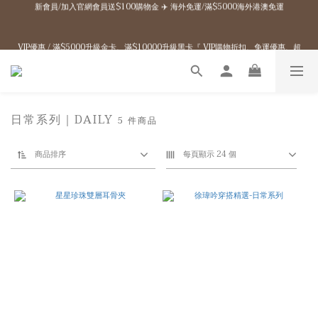
4
5
0
0
7
8
9
7
1
9
2
3
5
1
5
赤峰品牌概念店開幕 / 官網任一消費享免運+多重滿額贈
3
4
6
7
8
6
0
8
1
9
2
4
0
4
:
:
:
2
3
Enter
5
6
7
9
5
9
日
時
分
秒
7
0
8
1
3
3
1
2
VIP優惠 / 滿$5000升級金卡、滿$10000升級黑卡『 VIP購物折扣、免運優惠、超
4
5
6
8
4
8
6
7
0
2
2
0
1
多好康拿不完！』詳細資訊→
3
4
5
7
3
7
5
6
1
1
0
2
3
4
6
2
6
4
5
0
0
1
9
2
3
5
1
5
赤峰品牌概念店開幕 / 官網任一消費享免運+多重滿額贈
3
4
0
8
1
9
2
4
0
4
:
:
:
2
3
Enter
日
時
分
秒
7
0
8
1
3
3
1
2
日常系列｜DAILY
5 件商品
6
7
0
2
2
0
1
5
6
1
1
0
4
5
0
0
商品排序
每頁顯示 24 個
3
4
2
3
1
2
0
1
0