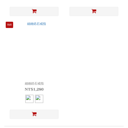
熱銷
細緻鋯石戒指
NT$1,280