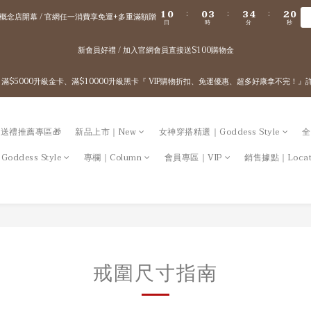
2
1
1
4
4
5
3
1
1
0
0
3
3
4
2
0
:
:
:
概念店開幕 / 官網任一消費享免運+多重滿額贈
日
時
分
秒
0
2
2
3
1
1
1
2
0
新會員好禮 / 加入官網會員直接送$100購物金
0
0
1
0
 / 滿$5000升級金卡、滿$10000升級黑卡『 VIP購物折扣、免運優惠、超多好康拿不完！
送禮推薦專區🎁
新品上市｜New
女神穿搭精選｜Goddess Style
全
ddess Style
專欄｜Column
會員專區｜VIP
銷售據點｜Locat
戒圍尺寸指南