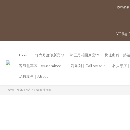
赤峰品牌
VIP優惠
Home
🫧六月度假新品🫧
🌺五月花園新品🌺
快速出貨・熱銷
客製化專區｜customized
主題系列｜Collection
名人穿搭｜Go
品牌故事｜About
Home
/
部落格列表
/
戒圍尺寸指南