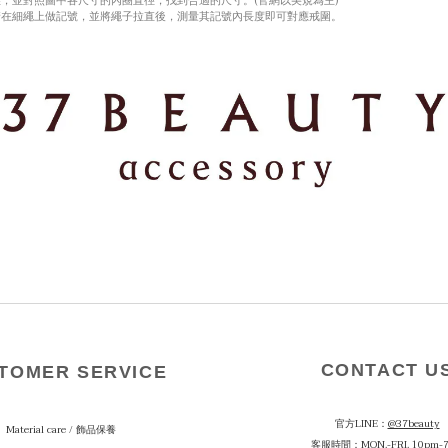
，並對照圖中各尺寸的內圈直徑，找到合適的尺寸。(官網以美規為主)
請在細繩上做記號，並將繩子拉直後，測量其記號內長度即可對應戒圍。
CONTACT U
TOMER SERVICE
官方LINE：
@37beauty
Material care
/ 飾品保養
客服時間：MON.-FRI. 10pm-