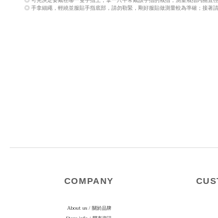
◎ 可先決定要戴在哪一隻手指上，拿一只平常戴該手指的戒指，測量戒指內圈直徑
◎ 手拿細繩，輕繞並服貼手指底部，請勿勒緊，剛好服貼做測量較為準確；接著
COMPANY
CUS
About us / 關於品牌