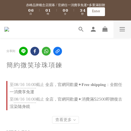
1
1
7
7
1
1
2
2
1
1
1
1
4
4
5
5
赤峰品牌概念店開幕 / 官網任一消費享免運+多重滿額贈
赤峰品牌概念店開幕 / 官網任一消費享免運+多重滿額贈
0
0
6
6
0
0
1
1
0
0
0
0
3
3
4
4
:
:
:
:
:
:
Enter
Enter
日
日
時
時
分
分
秒
秒
5
5
0
0
2
2
3
3
4
4
1
1
2
2
9
9
9
9
3
3
0
0
1
1
8
8
9
8
8
新會員/加入官網會員送$100購物金 ✈️ 海外免運/滿$5000海外港澳免運
2
2
0
0
7
7
8
7
7
1
1
6
6
7
6
6
9
0
0
5
5
6
5
5
8
9
VIP優惠 / 滿$5000升級金卡、滿$10000升級黑卡『 VIP購物折扣、免運優惠、超
4
4
5
4
4
7
8
分享到
多好康拿不完！』詳細資訊→
3
9
3
4
3
3
6
7
2
8
2
3
2
2
5
6
簡約微笑珍珠項鍊
1
7
1
2
1
1
4
5
赤峰品牌概念店開幕 / 官網任一消費享免運+多重滿額贈
0
6
0
1
0
0
3
4
:
:
:
Enter
日
時
分
秒
5
0
2
3
4
1
2
至
08/16 16:00
截止
全店，官網同歡慶✦𝐅𝐫𝐞𝐞 𝐬𝐡𝐢𝐩𝐩𝐢𝐧𝐠：全館任
3
0
1
一消費享免運
2
0
1
至
08/16 16:00
截止
全店，官網同歡慶✦消費滿$2500即贈復古
0
渲染隨身鏡
查看更多