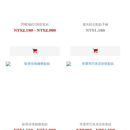
閃耀滿鋯X調節套組
微光鋯石點點手鍊
NT$2,180 ~ NT$2,980
NT$1,580
歐美珍珠鏈條套組
幸運草巴洛克珍珠套組