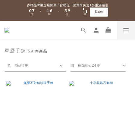
0
7
1
6
5
5
5
9
:
:
:
1
8
2
7
6
6
6
Enter
赤峰品牌概念店開幕 / 官網任一消費享免運+多重滿額贈
日
時
分
秒
6
0
5
4
4
4
8
0
7
1
6
5
5
5
9
:
:
:
Enter
5
4
3
3
3
7
日
時
分
秒
6
0
5
4
4
4
8
9
4
3
2
2
2
6
5
4
3
3
3
7
8
9
新會員/加入官網會員送$100購物金 ✈️ 海外免運/滿$5000海外港澳免運
3
2
1
1
1
5
4
3
2
2
2
6
7
8
2
1
0
0
0
4
3
2
1
1
1
5
6
7
1
0
3
2
1
0
0
0
4
5
6
0
2
VIP優惠 / 滿$5000升級金卡、滿$10000升級黑卡『 VIP購物折扣、免運優惠、超
1
0
3
4
5
9
9
9
1
0
2
單層手鍊
多好康拿不完！』詳細資訊→
3
4
9
8
8
8
59 件商品
0
1
2
9
3
8
7
7
7
0
1
8
2
7
6
6
6
赤峰品牌概念店開幕 / 官網任一消費享免運+多重滿額贈
商品排序
每頁顯示 24 個
0
7
1
6
5
5
5
9
:
:
:
Enter
日
時
分
秒
6
0
5
4
4
4
8
5
4
3
3
3
7
4
3
2
2
2
6
3
2
1
1
1
5
2
1
0
0
0
4
1
0
3
0
2
1
0